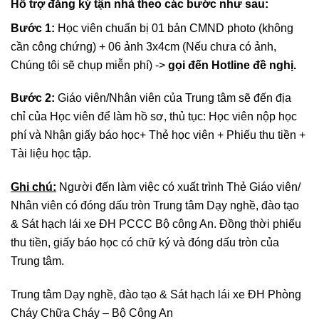
Hỗ trợ đăng ký tận nhà theo các bước như sau:
Bước 1:
Học viên chuẩn bị 01 bản CMND photo (không
cần công chứng) + 06 ảnh 3x4cm (Nếu chưa có ảnh,
Chúng tôi sẽ chụp miễn phí) ->
gọi đến Hotline đề nghị.
Bước 2:
Giáo viên/Nhân viên của Trung tâm sẽ đến địa
chỉ của Học viên để làm hồ sơ, thủ tục: Học viên nộp học
phí và Nhận giấy báo học+ Thẻ học viên + Phiếu thu tiền +
Tài liệu học tập.
Ghi chú:
Người đến làm việc có xuất trình Thẻ Giáo viên/
Nhân viên có đóng dấu tròn Trung tâm Dạy nghề, đào tạo
& Sát hạch lái xe ĐH PCCC Bộ công An. Đồng thời phiếu
thu tiền, giấy báo học có chữ ký và đóng dấu tròn của
Trung tâm.
Trung tâm Dạy nghề, đào tạo & Sát hạch lái xe ĐH Phòng
Cháy Chữa Cháy – Bộ Công An