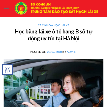
Skip
to
content
CÁC KHÓA HỌC LÁI XE
Học bằng lái xe ô tô hạng B số tự
động uy tín tại Hà Nội
POSTED ON
27/07/2018
BY
ADMIN
27
Th7