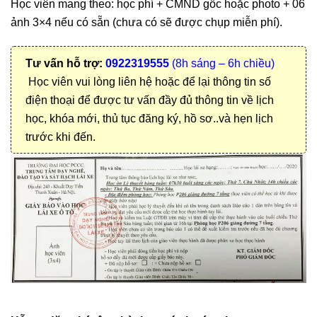
Học viên mang theo: học phí + CMND gốc hoặc photo + 06
ảnh 3×4 nếu có sẵn (chưa có sẽ được chụp miễn phí).
Tư vấn hỗ trợ:
0922319555
(8h sáng – 6h chiều)
Học viên vui lòng liên hệ hoặc để lại thông tin số
điện thoại để được tư vấn đầy đủ thông tin về lịch
học, khóa mới, thủ tục đăng ký, hồ sơ..và hẹn lịch
trước khi đến.