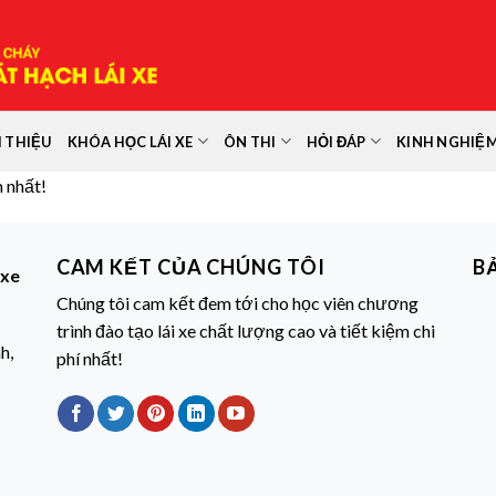
I THIỆU
KHÓA HỌC LÁI XE
ÔN THI
HỎI ĐÁP
KINH NGHIỆ
m nhất!
CAM KẾT CỦA CHÚNG TÔI
B
 xe
Chúng tôi cam kết đem tới cho học viên chương
trình đào tạo lái xe chất lượng cao và tiết kiệm chi
h,
phí nhất!